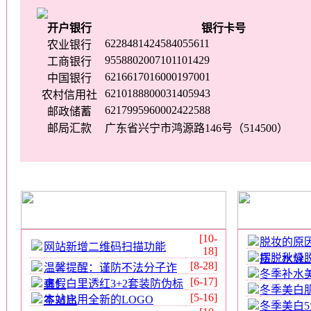
开户银行
银行卡号
6228481424584055611
农业银行
9558802007101101429
工商银行
6216617016000197001
中国银行
6210188800031405943
农村信用社
6217995960002422588
邮政储蓄
邮局汇款
广东省兴宁市鸿源路146号（514500）
[10-
脱妆的原
网站新增二维码扫描功能
18]
摆脱秋燥
质：水分
[8-28]
温馨提醒：谨防不法分子诈
冬季补水
[6-17]
真假白里透红3+2套装防伪标
骗！
冬季美白
[5-16]
本站启用全新的LOGO
签对比
冬季美白