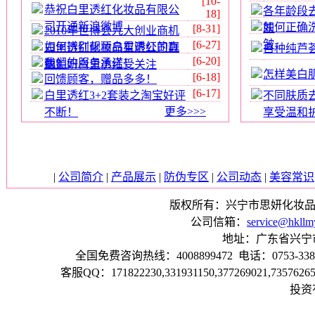
[10-
恭祝白里透红化妆品有限公
各年龄段
18]
司开通新浪微博
如何正确
肤
[8-31]
2010年世博会九大创业商机
皱
[6-27]
如何辨别靓丽白里透红的真
白里透红化妆品有限公司靓
自种纯芦
[6-20]
我们的服务承诺！
伪？
丽美妍白里透红受关注
怎样美白
[6-18]
回馈顾客，赠品多多！
[6-17]
白里透红3+2套装之淘宝好评
不同肤质
更多>>>
不断！
享受温和
|
公司简介
|
产品展示
|
防伪专区
|
公司动态
|
美容常识
版权所有：兴宁市思妍化妆品有限公司，©
公司信箱：
service@hkllm
地址：广东省兴宁市鸿
全国免费咨询热线：4008899472 电话：0753-3386472
客服QQ：171822230,331931150,377269021,73576
投资