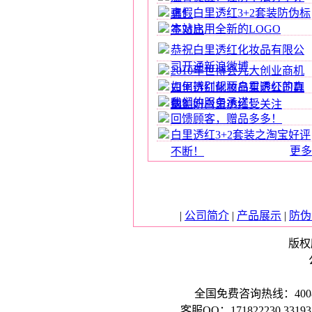
真假白里透红3+2套装防伪标
骗！
本站启用全新的LOGO
签对比
恭祝白里透红化妆品有限公
司开通新浪微博
2010年世博会九大创业商机
如何辨别靓丽白里透红的真
白里透红化妆品有限公司靓
我们的服务承诺！
伪？
丽美妍白里透红受关注
回馈顾客，赠品多多！
白里透红3+2套装之淘宝好评
更多
不断！
|
公司简介
|
产品展示
|
防伪
版权所
全国免费咨询热线：40088994
客服QQ：171822230,331931