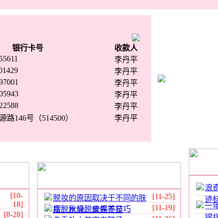
银行卡号
收款人
55611
李丹平
01429
李丹平
97001
李丹平
05943
李丹平
22588
李丹平
146号（514500）
李丹平
浪
[10-
[11-25]
脱妆的原因取决于不同的肤
迹
18]
一
[11-19]
摆脱秋燥脱皮保养技巧
质：水分、营养不足
[8-28]
锡