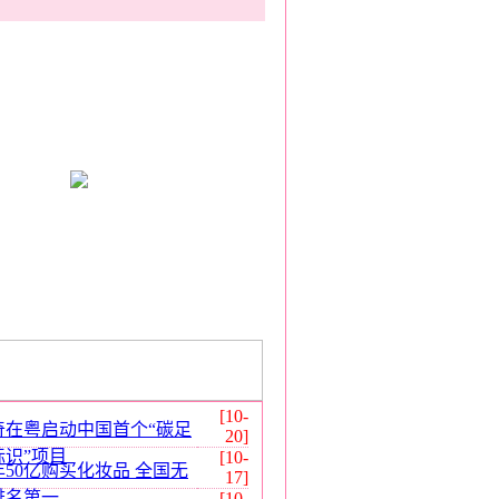
[10-
奇在粤启动中国首个“碳足
20]
标识”项目
[10-
年50亿购买化妆品 全国无
17]
排名第一
[10-