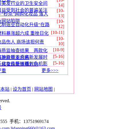
容美发行业的卫生安全问
14]
日益受到社会的普遍关注
[10-
子“秒杀”网购化妆品 落入
13]
鱼网站陷阱
[10-
化制造业自动化升级“在路
12]
[10-11]
材料暴涨超六成 重挫日化
[10-
妆品伤人 商场该担何责
10]
[10-9]
海质监抽查结果 两款化
[5-16]
容护肤行业迎来新发展时
品净含量不合格
[5-16]
系化妆品受核辐射危机影
，成女性新消费方向
更多>>>
严重
藏本站
|
设为首页
|
网站地图
|
ved.
号
555 手机：13751969174
n.com
lidanping660@163.com