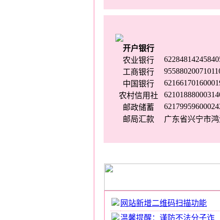
开户银行
62284814245840
农业银行
95588020071011
工商银行
62166170160001
中国银行
62101888000314
农村信用社
62179959600024
邮政储蓄
邮局汇款
广东省兴宁市鸿源路
网站新增二维码扫描功能
温馨提醒：谨防不法分子诈