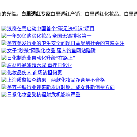
光临。
白里透红专家
白里透红产销：白里透红化妆品、白里透红
浪奇在粤启动中国首个“碳足迹标识”项目
一年50亿购买化妆品 全国无锡排名第一
美容美发行业的卫生安全问题日益受到社会的普遍关注
女子“秒杀”网购化妆品 落入钓鱼网站陷阱
日化制造业自动化升级“在路上”
原材料暴涨超六成 重挫日化业
化妆品伤人 商场该担何责
上海质监抽查结果 两款化妆品净含量不合格
美容护肤行业迎来新发展时期，成女性新消费方向
日系化妆品受核辐射危机影响严重