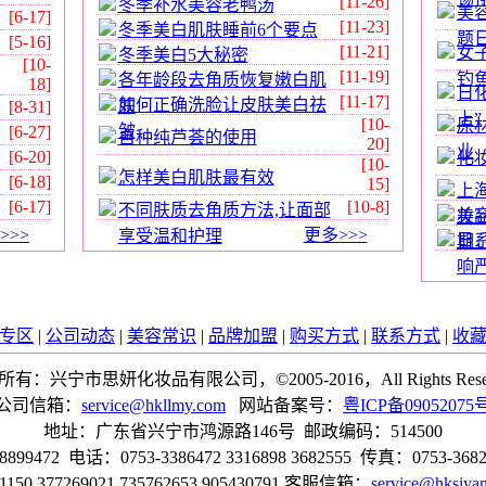
[11-26]
冬季补水美容老鸭汤
美
[6-17]
[11-23]
冬季美白肌肤睡前6个要点
题
[5-16]
[11-21]
女
冬季美白5大秘密
[10-
[11-19]
钓
各年龄段去角质恢复嫩白肌
18]
日
[11-17]
如何正确洗脸让皮肤美白祛
肤
[8-31]
上”
[10-
原
皱
[6-27]
自种纯芦荟的使用
20]
业
[6-20]
化
[10-
怎样美白肌肤最有效
[6-18]
15]
上
[6-17]
[10-8]
不同肤质去角质方法,让面部
美
妆
>>>
更多>>>
享受温和护理
日
期
响
专区
|
公司动态
|
美容常识
|
品牌加盟
|
购买方式
|
联系方式
|
收
有：兴宁市思妍化妆品有限公司，©2005-2016，All Rights Reser
公司信箱：
service@hkllmy.com
网站备案号：
粤ICP备09052075
地址：广东省兴宁市鸿源路146号 邮政编码：514500
72 电话：0753-3386472 3316898 3682555 传真：0753-3682
150,377269021,735762653,905430791 客服信箱：
service@hksiya